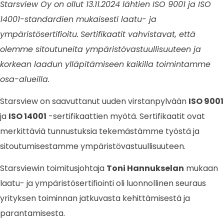
Starsview Oy on ollut
13.11.2024
lähtien ISO 9001 ja ISO
14001-standardien mukaisesti laatu- ja
ympäristösertifioitu.
Sertifikaatit vahvistavat, että
olemme sitoutuneita ympäristövastuullisuuteen ja
korkean laadun ylläpitämiseen kaikilla toimintamme
osa-alueilla.
Starsview on saavuttanut uuden virstanpylvään
ISO 9001
ja
ISO 14001
-sertifikaattien myötä. Sertifikaatit ovat
merkittäviä tunnustuksia tekemästämme työstä ja
sitoutumisestamme ympäristövastuullisuuteen.
Starsviewin toimitusjohtaja
Toni Hannukselan
mukaan
laatu- ja ympäristösertifiointi oli luonnollinen seuraus
yrityksen toiminnan jatkuvasta kehittämisestä ja
parantamisesta.